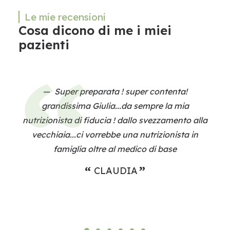
Le mie recensioni
Cosa dicono di me i miei
pazienti
! super contenta!
Nonostante la giovane età
.da sempre la mia
preparatissima!!! Indirizz
 dallo svezzamento alla
alimentarsi in maniera ecc
 una nutrizionista in
professionista!
 medico di base
DIA
MARY